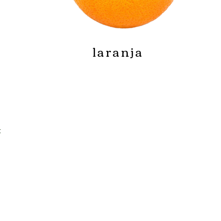
laranja
t